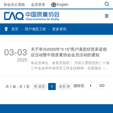
协会办公系统
会员登录
English
首页
用户满意工程
更多资讯
03-03
关于举办2025年“3·15”用户满意经营承诺倡
议活动暨中国质量协会会员活动的通知
2025
各会员单位、各有关组织： 为深入贯彻党的二十届
三中全会和中央经济工作会议精神，全面落实《质
量强国建设纲要》和《优化消费环境三年行动方案
（2025—2027年）》的部署要求，紧扣“共筑满意
消费”主题，以“质量诚信，用户满意”为核心理念，
跳转至
GO
共 1 条，共 1 页
1
首页
末页
推动形成诚信、公平、便捷、安全的消费环境，中
国质量协会（以下简称中国质协）定于3月12日举
办2025年“3·15”用户满意经营承诺倡议活动暨中国
质量协会会员活动。现将有关事宜通知如下。 一、
活动形式 本次活动为公益活动，不收取任何费用，