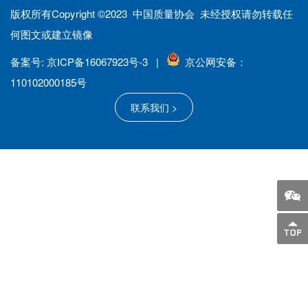
企业自愿参加。 （一）企业递交用户满意经营承诺
版权所有Copyright ©2023 中国质量协会 未经授权请勿转载任
书。 截至3月14日24点，有意向承诺的企业需进入
何图文或建立镜像
报名链接，按要求填报信息并上传企业用户满意经
营承诺书（见附件），承诺企业名单经中国质协审
备案号: 京ICP备16067923号-3 |
京公网安备：
核后，将在中国质协官方网站、微信公众号等平台
上予以公布。 （二）参加承诺倡议仪式和团体标准
110102000185号
宣贯。 中国质协将于3月12日下午举办承诺倡议仪
联系我们 >
式，并宣贯《企业市场质量信用等级评价准则》
（T/CAQ 20301-2023）团体标准。企业在报名
后，可选择现场...