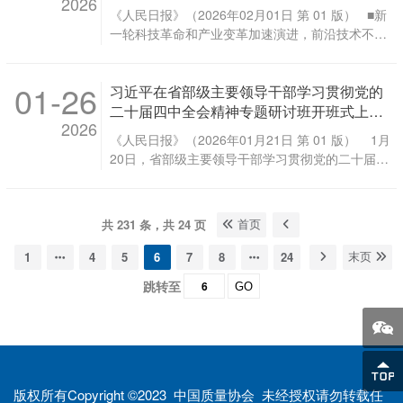
2026
上领导班子和领导干部特别是“一把手”为重点，于
我国未来产业发展不断取得新突破
果、持之以恒推进全面从严治党的有效途径，对于
《人民日报》（2026年02月01日 第 01 版） ■新
2026年春节假期后启动、7月底基本结束。 《通
推进党和国家事业、对于推进全面从严治党意义重
一轮科技革命和产业变革加速演进，前沿技术不断
知》明确，要坚持以习近平新时代中国特色社会主
大。党的十八大以来，习近平总书记反复强调要树
涌现，引领和支撑未来产业快速崛起。要站在推进
义思想为指导，深入贯彻党的二十大和二十届历次
立和践行正确政绩观，近期又在多次重要讲话中特
强国建设、民族复兴伟业的战略高度，立足客观条
全会精神，认真落实四中全会部署，全面贯彻习近
别加以强调，为开展学习教育指明了方向、提供了
01-26
习近平在省部级主要领导干部学习贯彻党的
件，发挥比较优势，坚持稳中求进、梯度培育，推
平总书记关于树立和践行正确政绩观的重要论述，
重要遵循。 会议强调，中央办公厅已经印发《关于
动我国未来产业发展不断取得新突破 ■培育发展未
二十届四中全会精神专题研讨班开班式上发
持之以恒推进全面从严治党，以立党为公、为民造
在全党开展树立和践行正确政绩观学习教育的通
2026
来产业，对于抢占科技和产业制高点、把握发展主
表重要讲话强调 深入学习贯彻党的二十届四
福、科学决策、真抓实干为总要求，以一体推进学
《人民日报》（2026年01月21日 第 01 版） 1月
知》。各...
动权，对于发展新质生产力、建设现代化产业体
中全会精神 努力实现“十五五”良好开局 李强
查改为抓手，教育引导各级党组织和党员、干部坚
20日，省部级主要领导干部学习贯彻党的二十届四
系，对于提高人民生活品质、促进人的全面发展和
主持 赵乐际王沪宁蔡奇丁薛祥李希韩正出席
持实事求是、求真务实，为人民出政绩、以实干出
中全会精神专题研讨班在中央党校（国家行政学
社会全面进步，都具有重要意义。近年来，党中央
政绩，有效防范和纠治政绩观偏差，坚决有力贯彻
院）开班。中共中央总书记、国家主席、中央军委
高度重视，强化政策支持，推动未来产业发展呈现
落实党中央重大决策部署，完整准确全面贯彻新发
主席习近平在开班式上发表重要讲话。 新华社记者
良好势头 ■未来产业具有前瞻性、战略性、颠覆性
共 231 条，共 24 页
首页
展理念，加快构建新发展格局，着力推动高质量发
谢环驰摄 ■要把学习贯彻党的二十届四中全会精神
等特点，需要科学谋划、全局统筹。要聚焦“十五
展，创造经得起实践、人民、历史检验的实绩...
不断引向深入，更好统一思想、凝心聚力，在党中
1
4
5
6
7
8
24
末页
五”时期我国未来产业发展的主攻方向，科学论证技
央坚强领导下扎实做好各项工作，努力实现“十五
术路线，提升前沿技术战略预判能力。要综合考虑
跳转至
GO
五”良好开局 ■制定和实施五年规划是我们党治国理
国家战略需求、技术成熟程度、要素支撑条件等因
政一条重要经验，是中国特色社会主义制度一个重
素，因地制宜、错位发展。要强化产业协同，推动
要政治优势，有利于实现党的领导，有利于集中力
未来产业同新兴产业、传统产业相得益彰 ■科技突
量办大事，有利于前瞻性把握战略问题，有利于保
破的程度，很大程度上决定未来产业发展的速度、
持事业连续性。在制定实施五年规划的长期实践
广度、深度。要充分发挥新型举国体制优势，坚
中，我们党创造积累了丰富经验，包括坚持党中央
持...
版权所有Copyright ©2023 中国质量协会 未经授权请勿转载任