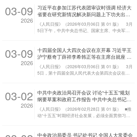
平、李强、赵乐际、蔡奇、丁薛祥、李希、韩正在
人民大会堂闭幕。大会批准政府工作报告、“十五
03-09
习近平在参加江苏代表团审议时强调 经济大
主席台就座。 新华社记者 燕 雁摄 3月11日上午，
五”规划纲要、全国人大常委会工作报告等。大会通
中国人民政治协商会议第十四届全国委员会第四次
省要在研究新情况解决新问题上下功夫出经
过生态环境法典、民族团结进步促进法、国家发展
2026
会议在北京人民大会堂闭幕。全国政协主席王沪宁
验
规划法、关于批准全国人大常委会关于法律清理工
《人民日报》（2026年03月06日 第 01 版） 3月
主持闭幕会并讲话。 新华社记者 黄敬文摄 新华社
作情况和有关法律和决定处理意见的报告的决定，
5日下午，中共中央总书记、国家主席、中央军委
北京3月11日电 中国人民政治协商会议第十四届全
国家主席习近平签署第70号、第71号、第72号、第
主席习近平参加他所在的十四届全国人大四次会议
国委员会第四次会议圆满完成各项议程，11日上午
73号主席令。 闭幕会由大会主席团常务主席、执行
江苏代表团审议。 新华社记者 殷博古摄 ■ 完成
在人民大会堂闭幕。会议号召，人民政协各参加单
主席赵乐际主持。大会主席团常务主席、执行主席
03-09
十四届全国人大四次会议在京开幕 习近平王
“十五五”经济社会发展目标任务，需要应对更加复
位和广大政协委员要更加紧密地团结在以习近平同
李鸿忠、王东明、肖捷、郑建邦、丁仲礼、蔡达
杂的环境、解决更多深层次矛盾。江苏等经济大省
沪宁蔡奇丁薛祥李希韩正等在主席台就座 李
志为核心的中共中央周围，勠力同心、勇毅前行，
峰、何维、武维华...
2026
处在改革开放前沿，要在研究新情况、解决新问题
强作政府工作报告 赵乐际主持大会 审查“十
坚定不移走中国特色社会主义道路，为以中国式现
《人民日报》（2026年03月06日 第 01 版） 3月
上下功夫、出经验 本报北京3月5日电 中共中央
五五”规划纲要草案 听取关于生态环境法典草
代化全面推进强国建设、民族复兴伟业作出新的更
5日，第十四届全国人民代表大会第四次会议在北
总书记、国家主席、中央军委主席习近平5日下午
案、关于民族团结进步促进法草案、关于国
大贡献。 会议由全国政协主席王沪宁主持。全国政
京人民大会堂开幕。党和国家领导人习近平、李
在参加他所在的十四届全国人大四次会议江苏代表
家发展规划法草案的说明等
协副主席石泰峰、胡春华、沈跃跃、王勇、周强、
强、王沪宁、蔡奇、丁薛祥、李希、韩正等出席大
团审议时强调，完成“十五五”经济社会发展目标任
帕巴拉·格列朗杰、何厚铧、梁振英、巴特尔、苏
03-02
中共中央政治局召开会议 讨论“十五五”规划
会。 新华社记者 谢环驰摄 3月5日上午，第十四
务，需要应对更加复杂的环境、解决更多深层次矛
辉、邵鸿、高云龙、穆虹、咸辉、王东峰、姜信
届全国人民代表大会第四次会议在北京人民大会堂
纲要草案和政府工作报告 中共中央总书记习
盾。江苏等经济大省处在改革开放前沿，要在研究
治、蒋作君、何报翔、王光谦...
2026
开幕。国务院总理李强作政府工作报告。 新华社记
近平主持会议
新情况、解决新问题上下功夫、出经验。 江苏代表
《人民日报》（2026年02月28日 第 01 版） ■推
者 黄敬文摄 3月5日上午，第十四届全国人民代
团审议热烈，气氛活跃。史志军、张晓宏、石磊、
动“十五五”时期经济社会发展，必须全面贯彻习近
表大会第四次会议在北京人民大会堂开幕。赵乐际
杨恒俊、高德荣、张雨霏等6位代表分别就推进新
平新时代中国特色社会主义思想，深入贯彻党的二
主持开幕会。 新华社记者 申 宏摄 新华社北京3月
型工业化、促进科技创新与产业创新融合、加强关
十大和二十届历次全会精神，认真落实四中全会部
5日电 第十四届全国人民代表大会第四次会议5日
键核心技术攻关、建设和美乡村、破解种业难题、
中央政治局委员 书记处书记 全国人大常委会
署，围绕全面建成社会主义现代化强国、实现第二