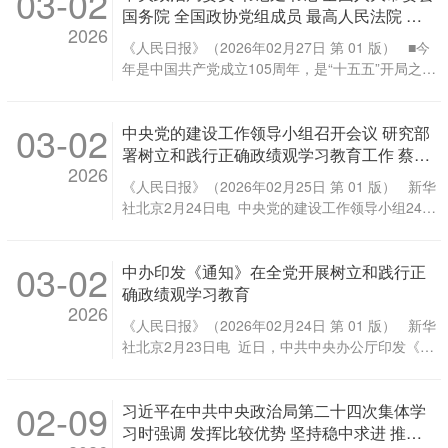
03-02
上午在北京人民大会堂开幕。全国人大代表肩负人
发扬体育精神等发言。 在听取大家发言后，习近平
个百年奋斗目标，以中国式现代化全面推进中华民
国务院 全国政协党组成员 最高人民法院 最
民重托出席大会，履行宪法和法律赋予的神圣职
作了发言，表...
2026
族伟大复兴，统筹推进“五位一体”总体布局，协调
高人民检察院党组书记向党中央和习近平总
责。 人民大会堂万人大礼堂气氛庄重热烈，主席台
《人民日报》（2026年02月27日 第 01 版） ■今
推进“四个全面”战略布局，统筹国内国际两个大
书记述职 习近平审阅述职报告并提出重要要
帷幕正中的国徽在鲜艳的红旗映衬下熠熠生辉。 大
年是中国共产党成立105周年，是“十五五”开局之
局，完整准确全面贯彻新发展理念，加快构建新发
求，强调要增强政治责任感和历史使命感，
会主席团常务主席、执行主席赵乐际主持大会。大
年，要坚持以习近平新时代中国特色社会主义思想
展格局，坚持稳中求进工作总基调，坚持以经济建
以实际行动把党中央决策部署落到实处，推
会主席团常务主席、执行主席李鸿忠、王东明、肖
为指导，深入贯彻党的二十大和二十届历次全会精
设为中心，以推动高质量发展为主题，以改革创新
动实现“十五五”良好开局
捷、郑建邦、丁仲礼、蔡达峰、何维、武维华、铁
03-02
中央党的建设工作领导小组召开会议 研究部
神，认真落实四中全会部署，增强“四个意识”、坚
为根本动力，以满足人民日益增长的美好生活需要
凝、彭清华、张庆伟、洛桑江村、雪克来提·扎克
定“四个自信”、做到“两个维护”，始终在思想上政治
署树立和践行正确政绩观学习教育工作 蔡奇
为根本目的，以全面从严治党为根本保障，推动经
尔、刘奇在主席台执...
2026
上行动上同党中央保持高度一致，增强政治责任感
主持并讲话 李希出席并讲话
济实现质的有效提升和量的合理增长，推动人的全
《人民日报》（2026年02月25日 第 01 版） 新华
和历史使命感，以实际行动把党中央决策部署落到
面发展、全体人民共同富裕迈出坚实步伐，确保基
社北京2月24日电 中央党的建设工作领导小组24日
实处。要在各自职责范围内主动担当作为，坚持稳
本实现社会主义现代化取得决定性进展 ■做好今年
召开会议，学习贯彻习近平总书记关于树立和践行
中求进工作总基调，完整准确全面贯彻新发展理
政府工作，要在以习近平同志为核心的党中央坚强
正确政绩观学习教育的重要讲话和重要指示精神，
念，扎实推动高质量发展，更好统筹发展和安全，
领导下，以习近平新时代中国特色社会主义思想为
03-02
中办印发《通知》在全党开展树立和践行正
研究部署树立和践行正确政绩观学习教育工作。中
持续保障和改善民生，保持社会和谐稳定，推动实
指导，深入贯彻党的二十大和二十届历次全会精
共中央政治局常委、中央党的建设工作领导小组组
确政绩观学习教育
现“十五五”良好开局。要严格落实中央八项规定及
神，认真落实党的二十届四...
2026
长蔡奇主持会议并讲话，中共中央政治局常委、中
其实施细则精神，始终头脑清醒、怀德自重，在笃
《人民日报》（2026年02月24日 第 01 版） 新华
央党的建设工作领导小组副组长李希出席会议并讲
信、务实、担当、自律上当表率、作示范。要带头
社北京2月23日电 近日，中共中央办公厅印发《关
话。 会议指出，在全党开展树立和践行正确政绩观
树立和践行正确政绩观，坚持从实际出发、按规律
于在全党开展树立和践行正确政绩观学习教育的通
学习教育，是贯彻落实党的二十届四中全会战略部
办事，努力为人民出政绩、以实干出政绩。要认真
知》（以下简称《通知》）。 《通知》指出，经党
署、确保基本实现社会主义现代化取得决定性进展
履行全面从严治党政治责任，一体推进不敢腐、不
02-09
习近平在中共中央政治局第二十四次集体学
中央同意，在全党开展树立和践行正确政绩观学习
的必然要求，是践行党的根本宗旨、夯实党的执政
能腐、不想腐，推动营造风清气正的政治生态 新...
教育（以下简称学习教育）。学习教育以县处级以
习时强调 发挥比较优势 坚持稳中求进 推动
根基的重要举措，是巩固拓展党内集中学习教育成