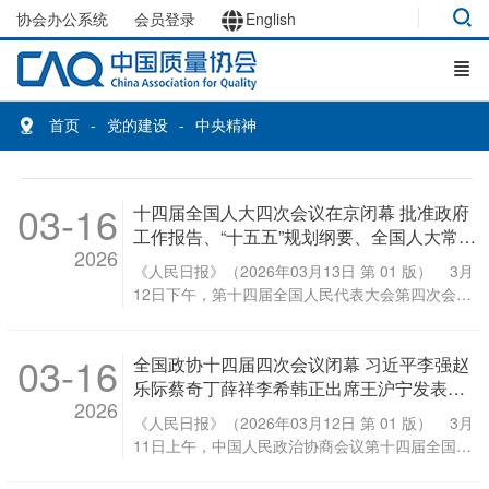
协会办公系统
会员登录
English
首页
党的建设
中央精神
03-16
十四届全国人大四次会议在京闭幕 批准政府
工作报告、“十五五”规划纲要、全国人大常委
2026
会工作报告等 通过生态环境法典、民族团结
《人民日报》（2026年03月13日 第 01 版） 3月
进步促进法、国家发展规划法等 习近平签署
12日下午，第十四届全国人民代表大会第四次会议
主席令 习近平李强王沪宁蔡奇丁薛祥李希韩
在北京人民大会堂闭幕。党和国家领导人习近平、
正等在主席台就座 赵乐际主持并讲话
李强、王沪宁、蔡奇、丁薛祥、李希、韩正等在主
03-16
全国政协十四届四次会议闭幕 习近平李强赵
席台就座。 新华社记者 谢环驰摄 3月12日，第十
四届全国人民代表大会第四次会议在北京人民大会
乐际蔡奇丁薛祥李希韩正出席王沪宁发表讲
2026
堂举行闭幕会。大会主席团常务主席、执行主席赵
话
《人民日报》（2026年03月12日 第 01 版） 3月
乐际主持闭幕会并讲话。 新华社记者 申 宏摄 新
11日上午，中国人民政治协商会议第十四届全国委
华社北京3月12日电 第十四届全国人民代表大会第
员会第四次会议在北京人民大会堂闭幕。这是习近
四次会议在圆满完成各项议程后，12日下午在北京