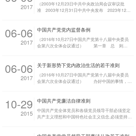
小平理论、“三个代表”重要思想、科学发展观、习
基本原理是正确的，具有强大的生命力。中国共产
（2003年12月23日中共中央政治局会议审议批
2017
近平新时代中国特色社会主义思想为指导，增强“四
党人追求的共产主义最高理想，只有在社会主义社
准 2003年12月31日中共中央发布 2023年12月
个意识”，坚定“四个自信”，坚决维护习近平总书记
会充分发展和高度发达的基础上才能实现。社会主
8日中共中央政治局会议第三次修订 2023年12月
党中央的核心、全党的核心地位，坚决维护党中央
义制度的发展和完善是一个长期的历史过程。坚持
19日中共中央发布） 第一编 总则 第一章 总体
权威和集中统一领导，围绕统筹推进“五位一体”总
06-06
马克思列宁主义的基本原理，走中国人民自愿选择
中国共产党党内监督条例
要求和适用范围 第一条 为了维护党章和其他党内
体布局和协调推进“四个全面”战略布局，落实管党
的适合中国国情的道路，中国的社会主义事业必将
法规，严肃党的纪律，纯洁党的组织，保障党员民
治党政治责任，督促各级党组织、党的领导干部负
（2016年10月27日中国共产党第十八届中央委员
取得最终的胜利。 以毛泽东同志为主要代表的中国
2017
主权利，教育党员遵纪守法，维护党的团结统一，
责守责尽责，践行忠诚干净担当。 第三条 党的问
会第六次全体会议通过） 第一章 总 则
共产党人，把马克思列宁主义的基本原理同中国革
保证党的理论、路线、方针、政策、决议和国家法
责工作应当坚持以下原则： （一）依规依纪、实事
第一条 为坚持党的领导，加强党的建设，全
命的具体实践结合起来，创立了毛泽东思想。毛泽
律法规的贯彻执行，根据《中国共产党章程》，制
求是； （二）失责必问、问责必严； （三）权责
面从严治党，强化党内监督，保持党的先进性和纯
东...
定本条例。 第二条 党的纪律建设必须坚持以马克
06-06
一致、错责相当； （四）严管和厚爱结合、激励和
关于新形势下党内政治生活的若干准则
洁性，根据《中国共产党章程》，制定本条例。
思列宁主义、毛泽东思想、邓小平理论、“三个代
约束并重； （五）惩前毖后、治病救人； （六）
第二条 党内监督以马克思列宁主义、毛泽东
表”重要思想、科学发展观、习近平新时代中国特色
（2016年10月27日中国共产党第十八届中央委员
集体决定、分清责任。 第四条 党委（党组）应当
2017
思想、邓小平理论、“三个代表”重要思想、科学发
社会主义思想为指导，坚持和加强党的全面领导，
会第六次全体会议通过） 办好中国的事情，关
履行全面从严治党主体责任，加强对本地区本部...
展观为指导，深入贯彻习近平总书记系列重要讲话
坚决维护习近平总书记党中央的核心、全党的核心
键在党，关键在党要管党、从严治党。党要管党必
精神，围绕统筹推进“五位一体”总体布局和协调推
地位，坚决维护以习近平同志为核心的党中央权威
须从党内政治生活管起，从严治党必须从党内政治
进“四个全面”战略布局，尊崇党章，依规治党，坚
10-29
和集中统一领导，弘扬伟大建党精神，坚持自我革
中国共产党廉洁自律准则
生活严起。 开展严肃认真的党内政治生活，是
持党内监督和人民群众监督相结合，增强党在长期
命，贯彻全面从严治党战略方针，落实新时代党的
我们党的优良传统和政治优势。在长期实践中，我
执政条件下自我净化、自我完善、自我革新、自我
中国共产党全体党员和各级党员领导干部必须坚定
建设总要求，推动解决大党独有难题、健全全面从
2015
们党坚持把开展严肃认真的党内政治生活作为党的
提高能力，确保党始终成为中国特色社会主义事业
共产主义理想和中国特色社会主义信念,必须坚持全
严治党体系，全面加强党的纪律建设，为以中国式
建设重要任务来抓，形成了以实事求是、理论联系
的坚强领导核心。 第三条 党内监督没有禁
心全意为人民服务根本宗旨,必须继承发扬党的优良
现代化全面推进强国建设、民族复兴伟业提供坚强
实际、密切联系群众、批评和自我批评、民主集中
区、没有例外。信任不能代替监督。各级党组织应
传统和作风,必须自觉培养高尚道德情操,努力弘扬
纪律保障。 第...
制、严明党的纪律等为主要内容的党内政治生活基
当把信任激励同严格监督结合起来，促使党的领导
中华民族传统美德,廉洁自律,接受监督,永葆党的先