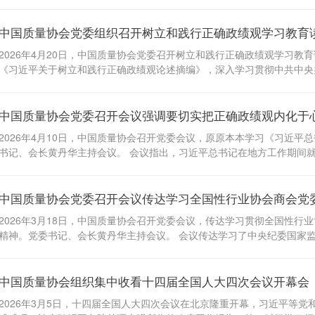
绩观凝心聚力、实干笃行，推动协会学习教育走深走实。党委书记、会长
坚强党性上，始终把政治修养摆在党性修养的首位，持续加强理论学习，
中国质量协会党委组织召开树立和践行正确政绩观学习教育
局面的突破口,深入查找政绩观方面存在的问题，高质量抓好乱象专项整
施上，始终胸怀“国之大者”，坚持真抓实干，以一张蓝图绘到底的战略定
2026年4月20日，中国质量协会党委召开树立和践行正确政绩观学习
奋力在中国式现代化新征程上展现更大担当。 会议指出，实体经济是大国
《习近平关于树立和践行正确政绩观论述摘编》，深入学习贯彻中共中央
见》（以下简称《意见》）精神，增强贯彻落实的思想自觉、政治自觉和
华主持会议。 会议指出，树立和践行正确政绩观，是协会党委落实党中
中国质量协会党委召开会议强调要切实把正确政绩观内化于
规范运行行为、凝聚奋进力量的重要遵循。要深刻把握“政绩为谁而树、
政绩，把服务国家、服务企业、服务社会作为根本价值取向，坚决摒弃急
2026年4月10日，中国质量协会召开党委会议，原原本本学习《习近
融入国家发展大局和行业整体布局，多做打基础、利长远的实事，以实干
书记、会长黄丹华主持会议。 会议指出，习近平总书记在地方工作期间
强调，党的...
在一起，切实用以立身立业、谋事成事，为全党树立了光辉典范，为我们
践行正确政绩观的实践要求，不断增强树立和践行正确政绩观的思想自觉
中国质量协会党委召开会议传达学习全国性行业协会商会党
化于心外化于行。要始终坚持“立党为公、为民造福”的理念宗旨，坚决
“科学决策、真抓实干”的方法作风，坚持问题导向、效果导向，从实际
2026年3月18日，中国质量协会召开党委会议，传达学习贯彻全国性行
正确政绩观贯穿协会转型发展全过程，以正确政绩观引领战略落地，防范化
精神。党委书记、会长黄丹华主持会议。 会议传达学习了中央纪委国家
拯同志的讲话，研究部署了贯彻落实措施。 会议强调，要深刻认清行业
会作为深化整治腐败重点领域的战略考量，切实把思想和行动统一到党中
中国质量协会组织集中收看十四届全国人大四次会议开幕会
反面典型案例中深刻汲取教训，以案为鉴、反躬自省，把发生在身边的教
党组织建设、负责人管理、财务资产管理、活动管理及机构管理等重点领
2026年3月5日，十四届全国人大四次会议在北京隆重开幕，习近平等
筑牢中央八项规定堤坝，持续释放零容忍的强烈信号。