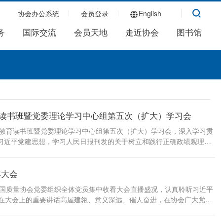
协会办公系统
会员登录
English
务
国际交流
会员天地
走近协会
图书馆
育读书班暨党委理论学习中心组第五次（扩大）学习会
学习教育读书班暨党委理论学习中心组第五次（扩大）学习会，深入学习贯
和习近平党建思想，学习人民日报刊发的关于树立和践行正确政绩观理论
会议并讲话。 会议指出，习近平总书记在庆祝中国共产党成立105周
鲜明提出了坚定信心、接续奋斗的“五个必须”明确要求，贯通历史、现
年大会
想以一系列新理念新思想新战略深刻回答了建设什么样的长期执政的马
推进新时代党的建设新的伟大工程的根本遵循和科学指南。 会议强调，
。中国质量协会党委组织全体党员集中收看大会直播盛况，认真聆听习近平
终把党的政治建设摆在首位，坚持不懈用党的创新理论凝心铸魂，...
在大会上的重要讲话高屋建瓴、意义深远、催人奋进，在协会广大党员
为当前一项重要政治任务，深学细悟笃行，牢固树立和践行正确政绩
两个维护”，积极发挥党员的先锋模范作用，在本职岗位上务实苦干，抢抓