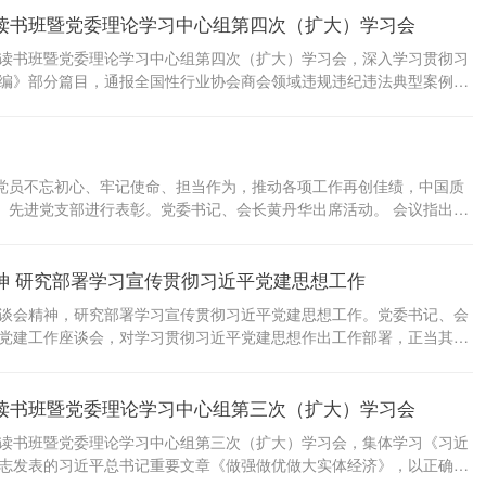
读书班暨党委理论学习中心组第四次（扩大）学习会
贡献。
教育读书班暨党委理论学习中心组第四次（扩大）学习会，深入学习贯彻习
编》部分篇目，通报全国性行业协会商会领域违规违纪违法典型案例，
各项工作。党委书记、会长黄丹华主持会议并讲话。 会议指出，习近平
思主义建党学说作出重大原创性贡献，对强党强国具有重大现实意义和
时期的一项重要政治任务，要把学习贯彻习近平党建思想同学习贯彻习
和践行正确政绩观学习教育结合起来，自觉用习近平党建思想谋划和推
体党员不忘初心、牢记使命、担当作为，推动各项工作再创佳绩，中国质
协会高质量发展新局面。 会议要求，要始终绷紧抓好学习教育这根弦,
、先进党支部进行表彰。党委书记、会长黄丹华出席活动。 会议指出，
锋、作表率，充分发挥了战斗堡垒和先锋模范作用，有力推动了协会各
量发展机遇与挑战并存，全体党员要以先进为榜样，对标看齐，把榜样力
神 研究部署学习宣传贯彻习近平党建思想工作
会议强调，要以习近平党建思想为引领，始终把政治建设摆在首位，深学
悟力、政治执行力，厚植对党忠诚的鲜明底色。要坚持求真务实，深入
作座谈会精神，研究部署学习宣传贯彻习近平党建思想工作。党委书记、会
评价，推动党建与业务深度融合，以高质量党建引领协会高质...
国党建工作座谈会，对学习贯彻习近平党建思想作出工作部署，正当其
，习近平党建思想内涵丰富、体系严密，鲜明提出“十四个坚持”，是对
略的集中概括，为发展马克思主义建党学说作出重大原创性贡献，对强
读书班暨党委理论学习中心组第三次（扩大）学习会
党建思想是协会当前和今后一个时期的一项重要政治任务，要提高政治站
领会习近平党建思想的重大意义，深刻领悟“两个确立”的决定性意义，
教育读书班暨党委理论学习中心组第三次（扩大）学习会，集体学习《习近
、丰富内涵和实践要求，自觉运用习...
志发表的习近平总书记重要文章《做强做优做大实体经济》，以正确政