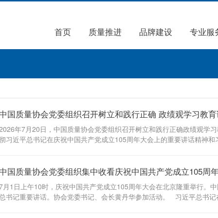
首页
质量推进
品牌建设
专业服
中国质量协会党委组织召开树立和践行正确 政绩观学习教
2026年7月20日，中国质量协会党委组织召开树立和践行正确政绩观
彻习近平总书记在庆祝中国共产党成立105周年大会上的重要讲话精神
文章，以坚强党性引领保障学习教育走深走实。党委书记、会长黄丹华主持
年大会上的重要讲话，系统回顾总结了我们党105年来创造的伟大成就，
中国质量协会党委组织集中收看庆祝中国共产党成立105周
实和未来，对强党强国具有重大现实意义和长远指导意义。习近平党建思
克思主义政党、怎样建设长期执政的马克思主义政党的重大时代课题，是
7月1日上午10时，庆祝中国共产党成立105周年大会在北京隆重举行
要坚持以习近平总书记“七一”重要讲话精神和习近平党建思想为指引，始
总书记重要讲话。协会党委书记、会长黄丹华参加活动。 习近平总书记
中产生了强烈反响。大家纷纷表示要将学习习近平总书记重要讲话精神作
观，弘扬伟大建党精神，不断增强“四个意识”、坚定“四个自信”、做到“