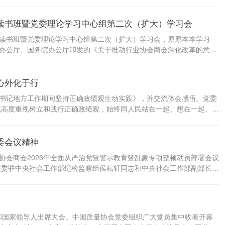
黄丹华主持会议。 会议强调，协会践行正确政绩观，要着力体现在锤炼
强化实践锻炼。要体现在问题查改上，坚持把破解难题作为打开工作新
读书班暨党委理论学习中心组第二次（扩大）学习会
顿工作，动真碰硬真改实改，确保改彻底、改到位。要体现在规划推进实
力，一件事情接着一件事情办，确保协会“十五五”战略规划落地生根，
教育读书班暨党委理论学习中心组第二次（扩大）学习会，原原本本学习
的根基。要深刻理解习近平总书记关于实体经济是一国经济的...
办公厅、国务院办公厅印发的《关于推动行业协会商会深化改革的意
行动自觉，以正确政绩观确保《意见》落地见效。党委书记、会长黄丹
央决策部署、引领协会高质量发展的根本政治要求，也是把握发展方向、
心外化于行
树什么样的政绩、靠什么树政绩”的核心要义，始终把为民造福作为最大
功近利、重显绩轻潜绩、重局部轻全局等错误倾向。要自觉将协会工作
平总书记地方工作期间坚持正确政绩观生动实践》，并交流体会感悟。党委
实绩检验工作成效，为服务经济社会发展大局作出新的更大贡献。 会议
就高度重视树立和践行正确政绩观，始终同人民站在一起、想在一起、干
提供了取之不尽的精神财富和实践智慧。 会议强调，要准确把握树立和
和行动自觉，从鲜活教材中汲取智慧、校准偏差，切实把正确政绩观内
委会议精神
扛起职责使命，以实际行动为党分忧、为国干事、为民谋利。要始终坚持
出发、按客观规律办事。要始终坚持学用结合，注重实效，把树立和践行
业协会商会2026年全面从严治党暨警示教育暨乱象专项整顿动员部署会议
解各类风险，推动协会高质量发展。党委班子成员要始终坚持...
监委驻中央社会工作部纪检监察组侯耘轩同志和中央社会工作部副部长柳
协会商会系统全面从严治党和反腐败斗争的严峻形势，深刻认清将学会协
央决策部署、全国性行业协会商会党委工作要求上来；要从会议通报的
训转化为刻在心底的警醒；要按照会议部署，以抓铁有痕的韧劲，聚焦
域深入开展乱象自查自纠，认真筹备协会全面从严治党会议，一严到底
党和国家领导人出席大会。中国质量协会党委组织广大党员集中收看开幕