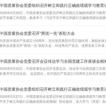
中国质量协会党委组织召开树立和践行正确政绩观学习教育
机遇，团结奋进，为加快建设质量强国，助力推进中国式现代化作出更大
2026年6月29日，中国质量协会党委召开树立和践行正确政绩观学习
近平党建工作思想，集体学习《习近平关于树立和践行正确政绩观论述摘
对协会学习教育进行再部署再推进，以更高标准、更实举措抓好党的建设
党建思想是新时代党的建设理论发展和实践经验的科学总结，为发展马克
中国质量协会党委召开“两优一先”表彰大会
长远指导意义。会议强调，学习贯彻习近平党建思想，是当前和今后一个
近平总书记关于行业协会商会的重要指示批示精神结合起来，同开展树立
为庆祝中国共产党成立105周年，充分发挥典型示范引领作用，激励全
进协会党的建设，找准工作切入点、着力点，不断开创以高质量党建促进
量协会党委召开“两优一先”表彰大会，对优秀共产党员、优秀党务工作者
全面把握学习教育的...
近年来，协会各级党组织和广大党员锐意进取、拼搏实干，挑重担、当先
项工作任务贯彻落实。当前，协会正处于“十五五”规划起步阶段，高质
中国质量协会党委召开会议传达学习全国党建工作座谈会精
量转化为干事创业的实际行动，凝心聚力开创协会高质量发展新局面。 
细悟习近平新时代中国特色社会主义思想，不断提高政治判断力、政治领
2026年6月22日，中国质量协会召开党委会议，传达学习全国党建工
开展树立和践行正确政绩观学习教育，聚焦主责主业，用业绩说话、让人民
长黄丹华主持会议。 会议指出，在中国共产党成立105周年之际召开全
时、意义重大。作为习近平新时代中国特色社会主义思想的重要组成部分
习近平总书记关于新时代党的建设具有标志性引领性的新理念新思想新战
中国质量协会党委组织召开树立和践行正确政绩观学习教育
党强国具有重大现实意义和长远指导意义。 会议强调，学习贯彻习近平
位，认真组织开展学习工作，迅速掀起学习热潮，引导广大党员职工深刻
2026年5月27日，中国质量协会党委召开树立和践行正确政绩观学习
坚决做到“两个维护”。要强化学习领悟，准确把握“十四个坚持”的精髓要义
平关于树立和践行正确政绩观论述摘编》部分篇目，深入学习《求是》杂