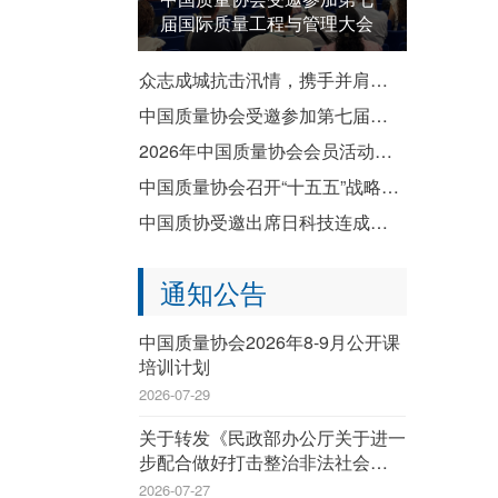
届国际质量工程与管理大会
众志成城抗击汛情，携手并肩共渡难关——致全国质协系统各成员单位防汛救灾倡议书
中国质量协会受邀参加第七届国际质量工程与管理大会
2026年中国质量协会会员活动暨企业质量文化建设推进交流活动成功举办
中国质量协会召开“十五五”战略规划宣贯会
中国质协受邀出席日科技连成立80周年纪念演讲会暨纪念祝贺会
通知公告
中国质量协会2026年8-9月公开课
培训计划
2026-07-29
关于转发《民政部办公厅关于进一
步配合做好打击整治非法社会组织
工作的通知》的通知
2026-07-27