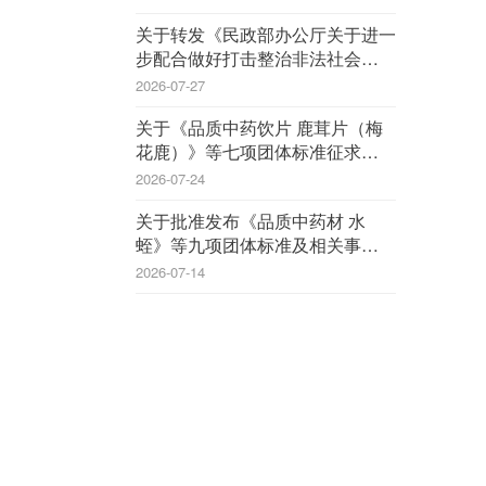
关于转发《民政部办公厅关于进一
步配合做好打击整治非法社会组织
工作的通知》的通知
2026-07-27
关于《品质中药饮片 鹿茸片（梅
花鹿）》等七项团体标准征求意见
的函
2026-07-24
关于批准发布《品质中药材 水
蛭》等九项团体标准及相关事宜的
公告
2026-07-14