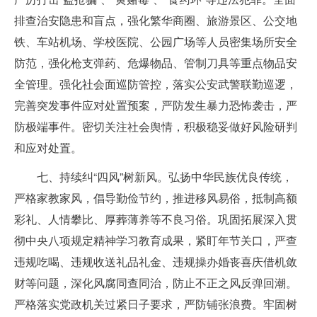
排查治安隐患和盲点，强化繁华商圈、旅游景区、公交地
铁、车站机场、学校医院、公园广场等人员密集场所安全
防范，强化枪支弹药、危爆物品、管制刀具等重点物品安
全管理。强化社会面巡防管控，落实公安武警联勤巡逻，
完善突发事件应对处置预案，严防发生暴力恐怖袭击，严
防极端事件。密切关注社会舆情，积极稳妥做好风险研判
和应对处置。
七、持续纠“四风”树新风。弘扬中华民族优良传统，
严格家教家风，倡导勤俭节约，推进移风易俗，抵制高额
彩礼、人情攀比、厚葬薄养等不良习俗。巩固拓展深入贯
彻中央八项规定精神学习教育成果，紧盯年节关口，严查
违规吃喝、违规收送礼品礼金、违规操办婚丧喜庆借机敛
财等问题，深化风腐同查同治，防止不正之风反弹回潮。
严格落实党政机关过紧日子要求，严防铺张浪费。牢固树