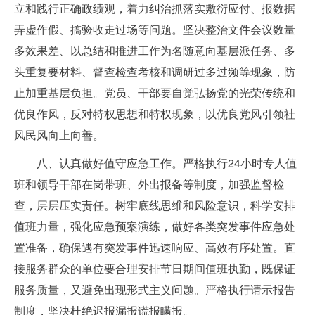
立和践行正确政绩观，着力纠治抓落实敷衍应付、报数据
弄虚作假、搞验收走过场等问题。坚决整治文件会议数量
多效果差、以总结和推进工作为名随意向基层派任务、多
头重复要材料、督查检查考核和调研过多过频等现象，防
止加重基层负担。党员、干部要自觉弘扬党的光荣传统和
优良作风，反对特权思想和特权现象，以优良党风引领社
风民风向上向善。
八、认真做好值守应急工作。严格执行24小时专人值
班和领导干部在岗带班、外出报备等制度，加强监督检
查，层层压实责任。树牢底线思维和风险意识，科学安排
值班力量，强化应急预案演练，做好各类突发事件应急处
置准备，确保遇有突发事件迅速响应、高效有序处置。直
接服务群众的单位要合理安排节日期间值班执勤，既保证
服务质量，又避免出现形式主义问题。严格执行请示报告
制度，坚决杜绝迟报漏报谎报瞒报。