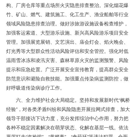
构、厂房仓库等重点场所火灾隐患排查整治。深化烟花爆
竹、矿山、燃气、建筑施工、化工生产、渔业船舶等行业
领域风险隐患排查治理。做好涉旅游设施设备检查维护，
加强客运索道、大型游乐设施、新兴高风险游乐项目安全
管理。加强展览展销、文艺演出、庙会灯会、焰火晚会、
灯光秀等大型群众性活动风险评估和安全管控。强化对低
温雨雪冰冻和凌汛灾害、森林草原火灾的监测预警、风险
提示和应急处置。广泛开展安全宣传教育，提高群众安全
防范意识和避险自救技能。加强重点传染病监测防控，做
好呼吸道传染病诊疗工作。
六、全力维护社会大局稳定。坚持和发展新时代“枫桥
经验”，对各类矛盾纠纷和风险隐患开展拉网式排查，加大
领导干部接访下访力度，充分发挥综治中心作用，努力把
各种不稳定因素解决在萌芽状态、化解在基层一线。依法
严厉打击“盗抢骗”、“黄赌毒”、“食药环”等违法犯罪。全面