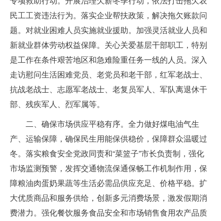
专项救助行动。开展治理欠薪冬季行动，依法打击拖欠农
民工工资违法行为。落实企业帮扶政策，解决拖欠账款问
题。对就业困难人员实施就业援助。加强灵活就业人员和
新就业群体劳动权益保障。关心关爱基层干部职工，特别
是工作在条件艰苦地区和急难险重任务一线的人员。深入
走访慰问生活困难党员、老党员和老干部，红军老战士、
抗战老战士、志愿军老战士、老复员军人、军队离退休干
部、残疾军人、烈军属等。
二、确保市场供应平稳有序。全力做好煤电油气生
产、运输保障，确保民生用能保供稳价，保障群众温暖过
冬。落实粮食安全党政同责和“菜篮子”市长负责制，强化
市场监测预警，发挥交通物流保通保畅工作机制作用，保
障粮油肉蛋奶果蔬等生活必需品供应充足、价格平稳。扩
大优质商品和服务供给，创新多元消费场景，激发假期消
费潜力。强化餐饮服务食品安全和市场销售食用农产品质