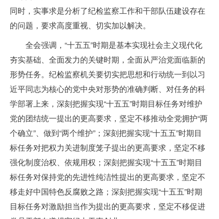
同时，实事求是分析了纪检监察工作和干部队伍建设存在
的问题，要求高度重视、切实加以解决。
全会强调，“十五五”时期是基本实现社会主义现代化
夯实基础、全面发力的关键时期，全面从严治党面临新的
形势任务。纪检监察机关要切实把思想和行动统一到以习
近平同志为核心的党中央对形势的准确判断、对任务的科
学部署上来，深刻把握实现“十五五”时期目标任务对维护
党的团结统一提出的更高要求，坚定不移推动全党拥护“两
个确立”、做到“两个维护”；深刻把握实现“十五五”时期目
标任务对把权力关进制度笼子提出的更高要求，坚定不移
强化制度治权、依规用权；深刻把握实现“十五五”时期目
标任务对保持党的先进性纯洁性提出的更高要求，坚定不
移走好中国特色反腐败之路；深刻把握实现“十五五”时期
目标任务对激励担当作为提出的更高要求，坚定不移促进