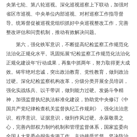
央第七轮、第八轮巡视。深化巡视巡察上下联动，加强对
省区市巡视、中央单位内部巡视、对村巡察工作指导督
导。统筹督促被巡视党组织抓好中央巡视整改工作，完善
整改评估和问责机制，推动有效解决问题。
第六，强化铁军意识，不断提高纪检监察工作规范化
法治化正规化水平。巩固拓展“纪检监察工作规范化法治化
正规化建设年”行动成果，再集中抓两年，努力取得更大成
效。铸牢绝对忠诚，突出政治教育、党性教育，做到政治
过硬。深化纪检监察机构改革，分级分类开展全员培训，
强化实战练兵、以干带训，做到能力过硬。发扬斗争精
神，加强监督执纪执法标准化建设，协助党中央修订《中
国共产党纪律检查机关监督执纪工作规则》，强化法治意
识、程序意识、证据意识，做到作风过硬。永葆敬畏之
心，完善内部权力制约机制和管理监督体系，国家监委向
全国人大常委会报告专项工作，主动接受监督，坚决防治