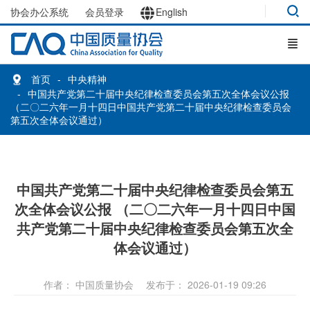
协会办公系统
会员登录
English
首页
中央精神
中国共产党第二十届中央纪律检查委员会第五次全体会议公报
（二〇二六年一月十四日中国共产党第二十届中央纪律检查委员会
第五次全体会议通过）
中国共产党第二十届中央纪律检查委员会第五
次全体会议公报 （二〇二六年一月十四日中国
共产党第二十届中央纪律检查委员会第五次全
体会议通过）
作者： 中国质量协会
发布于： 2026-01-19 09:26