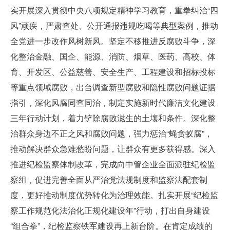
实开展深入贯彻中央八项规定精神学习教育，重拳纠治“四
风”顽疾，严肃查处、公开通报违规吃喝等典型案例，推动
全党进一步改作风树新风。坚定不移推进反腐败斗争，深
化整治金融、国企、能源、消防、烟草、医药、高校、体
育、开发区、公益慈善、安全生产、工程建设和招标投标
等重点领域腐败，出台调查新型腐败和隐性腐败问题证据
指引，深化风腐同查同治，制定实施新时代廉洁文化建设
三年行动计划，着力铲除腐败滋生的土壤和条件。深化整
治群众身边不正之风和腐败问题，强力惩治“蝇贪蚁腐”，
推动解决群众急难愁盼问题，让群众有更多获得感。深入
推进纪检监察体制改革，完成向中管企业全面派驻纪检监
察组，促进完善全面从严治党法规制度和监察法配套制
度，更好推动制度优势转化为治理效能。扎实开展“纪检监
察工作规范化法治化正规化建设年”行动，打出自身建设
“组合拳”，纪检监察铁军建设再上新台阶。在肯定成绩的