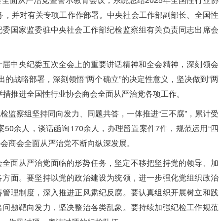
任务，并对有关专项工作作部署。中央社会工作部副部长、全国性
纪委国家监委驻中央社会工作部纪检监察组有关负责同志出席会
十届中央纪委五次全会上的重要讲话精神和全会精神，深刻领会
出的战略部署，深刻领悟“两个确立”的决定性意义，坚决做到“两
举措推进全国性行业协会商会全面从严治党各项工作。
检监察组坚持同向发力、同题共答，一体推进“三不腐”，累计受
案50余人，谈话函询170余人，办理留置案件7件，规范运用“四
协会商会全面从严治党不断向纵深发展。
会全面从严治党面临的形势任务，坚定不移把坚持党的领导、加
各方面。要坚持以党的政治建设为统领，进一步强化党组织政治
善管理制度，深入推进正风肃纪反腐。要认真组织开展树立和践
出问题靶向发力，坚决整治各类乱象。要持续加强纪检工作规范