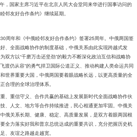
日上午，国家主席习近平在北京人民大会堂同来华进行国事访问的
俄睦邻友好合作条约》继续延期。
30周年和《中俄睦邻友好合作条约》签署25周年。中俄两国签
友好、全面战略协作的制度基础，中俄关系由此实现跨越式发
为双方以“千磨万击还坚劲”的毅力不断深化政治互信和战略协
云飞渡仍从容”的勇气捍卫国际公道正义、推动构建人类命运共同
国和世界重要大国，中俄两国要着眼战略长远，以更高质量的全
公正合理的全球治理体系。
尊重、重信守义、合作共赢的基础上发展新时代全面战略协作伙
科技、人文、地方等合作持续推进，民心相通更加牢固。中俄关
动中俄关系长期、健康、稳定、高质量发展，是双方着眼两国根
门要全力落实好我和普京总统达成的重要共识，充分把握历史机
越足、友谊之路越走越宽。