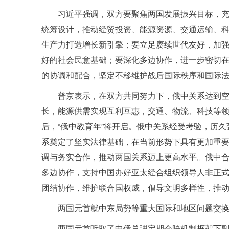
习近平强调，双方要聚焦两国发展振兴目标，
统筹设计，推动经贸投资、能源资源、交通运输、
生产力打造增长新引擎；要立足赓续世代友好，加
好的社会民意基础；要深化多边协作，进一步密切
的协调和配合，坚定不移维护战后国际秩序和国际
普京表示，在双方共同努力下，俄中关系达到
长，能源供需实现互利互惠，交通、物流、科技等领
后，“俄中教育年”将开启。俄中关系经受考验，历
系奠定了坚实法律基础，在当前形势下具有更加重
调与务实合作，推动两国关系迈上更高水平。俄中
多边协作，支持中国办好亚太经合组织领导人非正
团结协作，维护联合国权威，倡导文明多样性，推
两国元首就中东局势等重大国际和地区问题交
两国元首听取了中俄总理定期会晤机制框架下