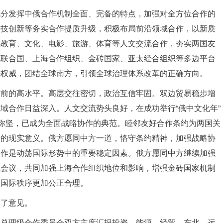
充分发挥中俄合作机制全面、完备的特点，加强对全方位合作的
科技创新等务实合作提质升级，积极布局前沿领域合作，以新质
强教育、文化、电影、旅游、体育等人文交流合作，夯实两国友
在联合国、上海合作组织、金砖国家、亚太经合组织等多边平台
法权威，团结全球南方，引领全球治理体系改革的正确方向。
空前的高水平。高层交往密切，政治互信牢固。双边贸易稳步增
域合作日益深入。人文交流势头良好，在成功举行“俄中文化年”
久弥坚，已成为全面战略协作的典范。睦邻友好合作条约为两国关
要的现实意义。俄方愿同中方一道，恪守条约精神，加强战略协
合作是动荡国际形势中的重要稳定因素。俄方愿同中方继续加强
式会议，共同加强上海合作组织地位和影响，增强金砖国家机制
动国际秩序更加公正合理。
换了意见。
副总理级合作委员会双方主席汇报投资、能源、经贸、东北—远