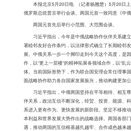
本报北京5月20日电 （记者杨翘楚）5月20
俄罗斯总统普京举行会谈。两国元首一致同意《中
两国元首先后举行小范围、大范围会谈。
习近平指出，今年是中俄战略协作伙伴关系建立
署睦邻友好合作条约，以法律形式确立了长期睦邻
展。中俄关系一步一个脚印走到今天这个高度，是因
作，以“更上一层楼”的精神拓展各领域合作，以“乱
体。当前国际形势下，作为联合国安理会常任理事
面战略协作助力各自国家发展振兴，推动构建更加
习近平指出，中俄两国坚持在平等相待、相互
伴关系，政治互信不断深化，经贸、投资、能源、
系进入更有作为、更快发展的新阶段。坚定不移推
本利益和世界发展大势作出的战略选择。两国各部
遇，推动两国的互信根基越扎越牢、合作成色越来