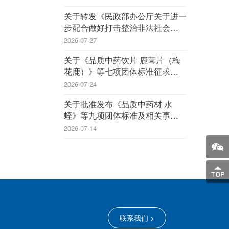
关于转发《民政部办公厅关于进一
步配合做好打击整治非法社会组织
工作的通知》的通知
2026-07-27
关于《品质中药饮片 鹿茸片（梅
花鹿）》等七项团体标准征求意见
的函
2026-07-24
关于批准发布《品质中药材 水
蛭》等九项团体标准及相关事宜的
公告
2026-07-14
联系我们 >