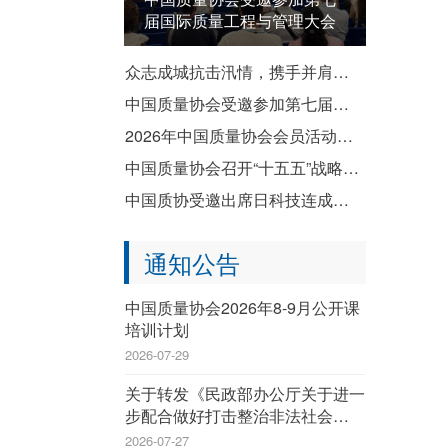
届国际质量工程与管理大会
众志成城抗击汛情，携手并肩共渡难关——致全国质协系统各成员单位防汛救灾倡议书
中国质量协会受邀参加第七届国际质量工程与管理大会
2026年中国质量协会会员活动暨企业质量文化建设推进交流活动成功举办
中国质量协会召开“十五五”战略规划宣贯会
中国质协受邀出席日科技连成立80周年纪念演讲会暨纪念祝贺会
通知公告
中国质量协会2026年8-9月公开课
培训计划
2026-07-29
关于转发《民政部办公厅关于进一
步配合做好打击整治非法社会组织
工作的通知》的通知
2026-07-27