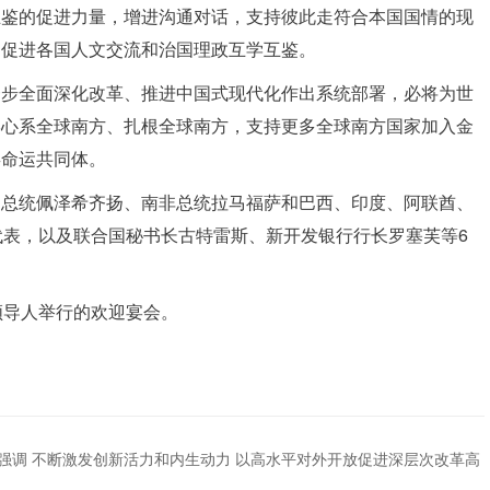
互鉴的促进力量，增进沟通对话，支持彼此走符合本国国情的现
，促进各国人文交流和治国理政互学互鉴。
一步全面深化改革、推进中国式现代化作出系统部署，必将为世
终心系全球南方、扎根全球南方，支持更多全球南方国家加入金
类命运共同体。
朗总统佩泽希齐扬、南非总统拉马福萨和巴西、印度、阿联酋、
代表，以及联合国秘书长古特雷斯、新开发银行行长罗塞芙等6
领导人举行的欢迎宴会。
强调 不断激发创新活力和内生动力 以高水平对外开放促进深层次改革高