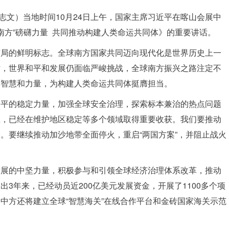
张志文）当地时间10月24日上午，国家主席习近平在喀山会展中
球南方”磅礴力量 共同推动构建人类命运共同体》的重要讲话。
变局的鲜明标志。全球南方国家共同迈向现代化是世界历史上一
时，世界和平和发展仍面临严峻挑战，全球南方振兴之路注定不
体智慧和力量，为构建人类命运共同体挺膺担当。
和平的稳定力量，加强全球安全治理，探索标本兼治的热点问题
应，已经在维护地区稳定等多个领域取得重要收获。我们要推动
。要继续推动加沙地带全面停火，重启“两国方案”，并阻止战火
发展的中坚力量，积极参与和引领全球经济治理体系改革，推动
3年来，已经动员近200亿美元发展资金，开展了1100多个项
中方还将建立全球“智慧海关”在线合作平台和金砖国家海关示范