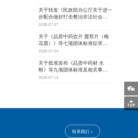
关于转发《民政部办公厅关于进一
步配合做好打击整治非法社会组织
工作的通知》的通知
2026-07-27
关于《品质中药饮片 鹿茸片（梅
花鹿）》等七项团体标准征求意见
的函
2026-07-24
关于批准发布《品质中药材 水
蛭》等九项团体标准及相关事宜的
公告
2026-07-14
联系我们 >