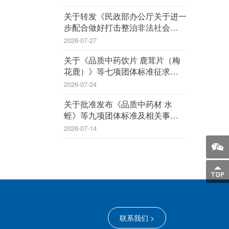
关于转发《民政部办公厅关于进一
步配合做好打击整治非法社会组织
工作的通知》的通知
2026-07-27
关于《品质中药饮片 鹿茸片（梅
花鹿）》等七项团体标准征求意见
的函
2026-07-24
关于批准发布《品质中药材 水
蛭》等九项团体标准及相关事宜的
公告
2026-07-14
联系我们 >