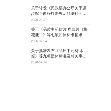
关于转发《民政部办公厅关于进一
步配合做好打击整治非法社会组织
工作的通知》的通知
2026-07-27
关于《品质中药饮片 鹿茸片（梅
花鹿）》等七项团体标准征求意见
的函
2026-07-24
关于批准发布《品质中药材 水
蛭》等九项团体标准及相关事宜的
公告
2026-07-14