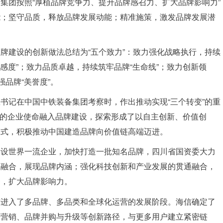
集团按照“厚植品牌竞争力、提升品牌感召力、扩大品牌影响力”
能；坚守品质，释放品牌发展动能；精准施策，激发品牌发展潜
牌建设的创新做法总结为“五个致力”：致力强化战略执行，持续
好感度”；致力品质卓越，持续筑牢品牌“生命线”；致力创新领
品牌“美誉度”。
书记在中国中铁装备集团考察时，作出推动实现“三个转变”的重
当”的企业使命融入品牌建设，探索形成了以自主创新、价值创
模式，积极推动中国建造品牌向价值链高端迈进。
建设世界一流企业，加快打造一批知名品牌，四川省国资委大力
界融合，展现品牌内涵；强化科技创新和产业发展的贯通融合，
合，扩大品牌影响力。
信进入了多品牌、多品类和全球化运营的发展阶段。海信确定了
育营销、品牌并购与升级等创新路径，与更多用户建立紧密链