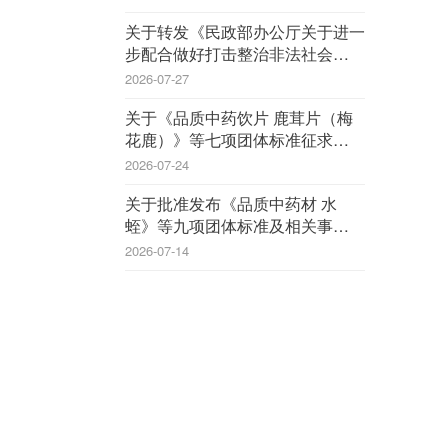
关于转发《民政部办公厅关于进一
步配合做好打击整治非法社会组织
工作的通知》的通知
2026-07-27
关于《品质中药饮片 鹿茸片（梅
花鹿）》等七项团体标准征求意见
的函
2026-07-24
关于批准发布《品质中药材 水
蛭》等九项团体标准及相关事宜的
公告
2026-07-14