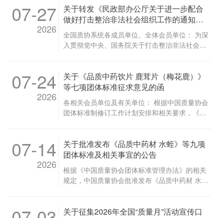
07-27
关于转发《民政部办公厅关于进一步配合
做好打击整治非法社会组织工作的通知》
2026
的通知
全国质协系统各成员单位、全体会员单位： 为深
入贯彻党中央、国务院关于打击整治非法社会组
织工作决策部署，净化社会组织发展环境，防范
非法社会组织侵扰质量领域、损害广大会员合法
07-24
关于《品质中药饮片 鹿茸片（梅花鹿）》
权益，现将《民政部办公厅关于进一步配合做好
打击整治非法社会组织工作的通知》（民办便函
等七项团体标准征求意见的函
2026
〔2026〕748号）转发给你们，并结合工作实
各相关会员单位及有关单位： 根据中国质量协会
际，提出以下要求，请抓好贯彻落实。 一、提高
团体标准制修订工作计划安排和相关要求，《品
政治站位，深刻把握整治工作重要意义 2026年
质中药饮片 鹿茸片（梅花鹿）》《品质中药饮
是中国共产党成立105周年，也是“十五五”开局
片 红参片》《品质中药材 五倍子》《品质中药
起步之年，规范社会组织管理、打击整治非法社
07-14
关于批准发布《品质中药材 水蛭》等九项
材 木香》《品质中药材 肉苁蓉》《品质中药材
会组织是夯实行业治理、保障社会组织高质量发
陈皮》《品质中药材 大黄（药用大黄）》七项团
团体标准及相关事宜的公告
展的重要举措。我们要进一步提高政治站位，统
2026
体标准的起草工作已经完成。现公开征求意见。
一思想认识，充分认识打击整治非法社会组织不
根据《中国质量协会团体标准管理办法》的相关
相关编制说明见附件1，请将意见填入《中国质
仅是维护自身权益的现实需要，更是履行社会责
规定，中国质量协会批准发布《品质中药材 水
量协会团体标准意见反馈表》（附件2），并于
任的重要体现，切实增强配合打击整治非法社会
蛭》等九项团体标准，各项标准自发布之日起实
2026年8月24日前发送至指定电子邮箱。 对此标
组织的政治自觉、思想自觉、行动自觉，努力为
施。九项标准名称及编号如下： 标准名称 标准
准有了解意愿的单位和个人可联系中国质量协会
社会组织领域正本清源贡献力量。 二、全面开展
07-03
关于征集2026年全国“质量月”活动宣传口
编号 被替代标准编号 品质中药材 水蛭 T/CAQ
获取该标准征求意见稿。 联 系 人：贺老师 邮