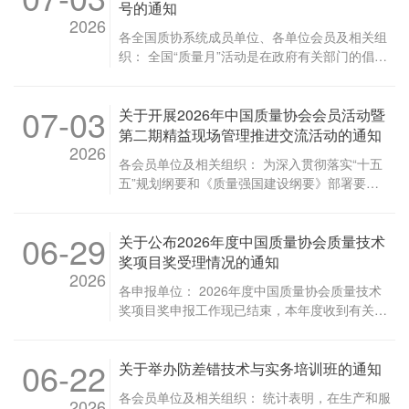
自查，坚决与非法社会组织划清界限 全国质协系
29048-2026 品质中药材 白及 T/CAQ 29009-
号的通知
箱：helx@caq.org.cn 联系电话：（010）
统各成员单位和全体会员单位要进一步强化法治
2026
2026 T/CAQ 29009-2024 品质中药材 木瓜
68417299 中国质量协会 2026年7月22日
各全国质协系统成员单位、各单位会员及相关组
意识和风险意识，对照通知要求全面开展自查，
T/CAQ 29010-2026 T/CAQ 29010-2024 品质中
织： 全国“质量月”活动是在政府有关部门的倡导
加强自身...
药材 黄芪 T/CAQ 29011-2026 T/CAQ 29011-
和部署下，动员全社会广泛参与，旨在增强全民
2024 品质中药材 野菊花 T/CAQ 29017-2026
质量意识，加强全面质量管理，提升质量管理水
T/CAQ 29017-2024 品质中药材 赤芍 T/CAQ
07-03
关于开展2026年中国质量协会会员活动暨
平，推进质量强国建设的一年一度的大型群众性
29018-2026 T/CAQ 29018-2024 品质中药材 当
质量专题活动。为全面贯彻党的二十大精神，落
第二期精益现场管理推进交流活动的通知
归 T/CAQ 29019-2026 T/CAQ 29019-2024 品
2026
实《质量强国建设纲要》部署要求，深入推进全
质中药材 甘草 T/CAQ 29022-2026 T/CAQ
各会员单位及相关组织： 为深入贯彻落实“十五
民质量行动，2026年中国质量协会将继续在政府
29022-2024 品质中药材 淫羊藿 T/CAQ 29023-
五”规划纲要和《质量强国建设纲要》部署要
有关部门支持指导下，团结带领全国质协系统、
2026 T/CAQ 29023-2024 被替代标准与本次发
求，切实引导和助力数智化技术在企业现场的应
广大会员企业和质量工作者，组织开展全国“质
布标准的过渡期至2026年12月9日，过渡期结束
用实践，促进精益现场管理改进工作创新开展，
量月”系列活动。现公开征集全国“质量月”活动口
后被替代标准同时废止。 特此公告。 中国质量
06-29
关于公布2026年度中国质量协会质量技术
推动企业提质增效、降本节约、绿色发展，不断
号。有关事宜通知如下。 一、征集对象 面向全
协会 2026年7月8日
增强核心竞争力，中国质量协会将组织开展2026
奖项目奖受理情况的通知
社会公开征集。 二、征集相关要求 1.宣传口号
2026
年中国质量协会会员活动暨第二期精益现场管理
设计应当体现正确舆论宣传导向，力求言简意
各申报单位： 2026年度中国质量协会质量技术
推进交流活动。本次活动聚焦现场管理场景下的
赅、朗朗上口、便于传播。 2.可围绕贯彻落实
奖项目奖申报工作现已结束，本年度收到有关单
数智化应用，现将有关事宜通知如下。 一、活动
《质量强国建设纲要》，加强质量支撑，促进新
位申报的项目共计849项。按照《中国质量协会
时间和地点 （一）活动时间：8月7日。 （二）
质生产力发展，推动经济质量效益型发展，增强
质量技术奖管理办法实施细则》有关规定，中国
活动地点：重庆市。 二、活动安排 三、活动对
产业质量竞争力，创新质量生态，筑基强链，人
06-22
关于举办防差错技术与实务培训班的通知
质量协会对申报项目进行了形式审查。根据形式
象 （一）中国质量协会单位会员和个人会员。
工智能，数智化推进，提高产品、工程、服务质
审查结果，对802项申报项目予以受理。现将受
（二）企业高、中层经营管理人员，企业现场有
各会员单位及相关组织： 统计表明，在生产和服
量水平，创建中国品牌，提升全民质量素养，推
2026
理项目目录予以公布。 中国质量协会秘书处