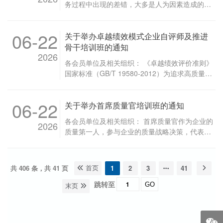
关负责人，质量管理领域的相关人员等。 （三）
务过程中出现的差错，大多是人为因素造成的。
动社会质量共治等内容进行设...
2026年6月25日
地区、行业质协从事推进现场管理工作的相关人
而人因差错，往往可以通过提升有关人员的防差
员。 （四）其他相关组织和人员。 四、活动报
错意识、加强防差错技术应用加以解决。近年
06-22
名 链接：https://jsj.top/f/T7lDVi 二维码： 五、
关于举办卓越绩效模式企业自评师及推进
来，防差错技术得到了越来越多组织的关注,为满
注意事项 （一）活动主要面向中国质量协会会
足广大组织学习应用防差错技术，促进质量效益
骨干培训班的通知
员，非会员报名申请通过后可参加。 （二）活动
2026
提升的培训需求，中国质量协会培训咨询部拟于
各会员单位及相关组织： 《卓越绩效评价准则》
不收取任何费用，不指定住宿地点，参会代表交
2026年8月在陕西省西安市举办防差错技术与实
国家标准（GB/T 19580-2012）为追求高质量发
通、食宿费用自理。 （三）因场地限制，主办...
务培训班。现将有关事宜通知如下。 一、培训目
展的各类组织开展评价提供了依据，目前已被广
标 通过培训使学员了解防差错的原理和特点，分
大组织推广应用。建立和完善基于卓越绩效模式
析人因差错产生的原因，掌握防差错设计思路和
06-22
关于举办首席质量官培训班的通知
的自我评价机制，是组织识别经营管理中的主要
人因失误防范措施，降低实际工作中各种人因差
优势和改进机会、开展质量提升行动的重要前
错的发生。 二、培训时间 2026年8月25日至27
各会员单位及相关组织： 首席质量官作为企业的
2026
提。20余年来，中国质量协会从国外引入卓越绩
日（8月24日报到）。 三、培训地点 陕西省西安
质量第一人，参与企业的质量战略决策，代表最
效模式并在全国大力推进，目前已培养了数十万
市（具体地点报名后另行通知）。 四、培训对象
高管理者组织履行质量主体责任，组织落实质量
名自评师，他们为各类组织深入推进卓越绩效模
企业研发、生产、工艺和设备等管理人员和骨
法规和政策，推进以顾客为中心的全面质量管
式、促进改进创新发挥了重要作用，满足了各类
干，质量专业技术人员，现场管理人员，班组长
理，预防、降低、减少产品质量安全风险，组织
组织对卓越绩效模式企业自评和推进人才的培养
共 406 条，共 41 页
1
2
3
41
首页
和工段长等。 五、培训内容 （一）人工智能
开展产品和过程的质量策划、分析、评价、改进
需要。同时，中国质量协会组织制订和发布了最
（AI）与差错再发生的防止。 （二）人因差错的
和创新等。为贯彻习近平总书记对技能人才工作
跳转至
GO
末页
新版的《卓越绩效准则》团体标准（T/CAQ
特性与发生机理。 （三）防差错装置设定思路及
的重要指示精神，中国质量协会培训咨询部拟于
10115-2021），旨在确保《卓越绩效评价准
相关案例。 （四）防范人因差错的5个递进举
2026年8月在陕西省西安市举办首席质量官培训
则》国家标准（GB/T 19580-2012）在实践中契
措。 （五）防范人...
班。现将有关事宜通知如下。 一、培训目的 通
合时代发展，延伸其生命周期并提升活力，引导