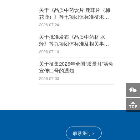
关于《品质中药饮片 鹿茸片（梅
花鹿）》等七项团体标准征求意见
的函
2026-07-24
关于批准发布《品质中药材 水
蛭》等九项团体标准及相关事宜的
公告
2026-07-14
关于征集2026年全国“质量月”活动
宣传口号的通知
2026-07-03
联系我们 >