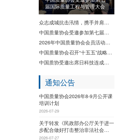
届国际质量工程与管理大会
众志成城抗击汛情，携手并肩共渡难关——致全国质协系统各成员单位防汛救灾倡议书
中国质量协会受邀参加第七届国际质量工程与管理大会
2026年中国质量协会会员活动暨企业质量文化建设推进交流活动成功举办
中国质量协会召开“十五五”战略规划宣贯会
中国质协受邀出席日科技连成立80周年纪念演讲会暨纪念祝贺会
通知公告
中国质量协会2026年8-9月公开课
培训计划
2026-07-29
关于转发《民政部办公厅关于进一
步配合做好打击整治非法社会组织
工作的通知》的通知
2026-07-27