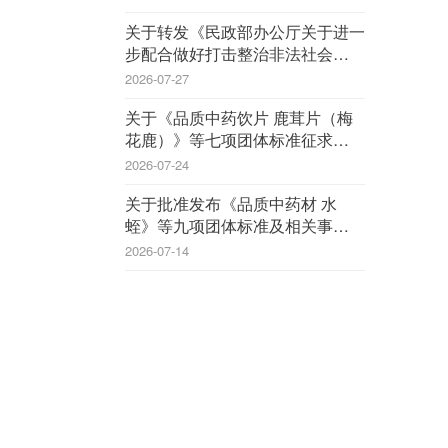
关于转发《民政部办公厅关于进一
步配合做好打击整治非法社会组织
工作的通知》的通知
2026-07-27
关于《品质中药饮片 鹿茸片（梅
花鹿）》等七项团体标准征求意见
的函
2026-07-24
关于批准发布《品质中药材 水
蛭》等九项团体标准及相关事宜的
公告
2026-07-14