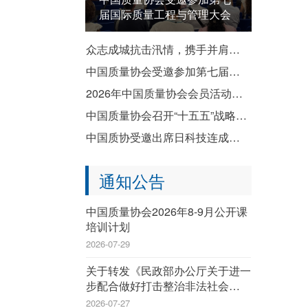
届国际质量工程与管理大会
众志成城抗击汛情，携手并肩共渡难关——致全国质协系统各成员单位防汛救灾倡议书
中国质量协会受邀参加第七届国际质量工程与管理大会
2026年中国质量协会会员活动暨企业质量文化建设推进交流活动成功举办
中国质量协会召开“十五五”战略规划宣贯会
中国质协受邀出席日科技连成立80周年纪念演讲会暨纪念祝贺会
通知公告
中国质量协会2026年8-9月公开课
培训计划
2026-07-29
关于转发《民政部办公厅关于进一
步配合做好打击整治非法社会组织
工作的通知》的通知
2026-07-27