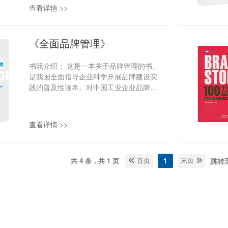
的实践由克里斯托弗·布曼等学者总结和发
查看详情 >>
展，逐渐形成了以“身份”为核心的品牌管
理理论体系。本书系统阐释了基于身份的
品牌管理相关理论，并结合中国企业的实
《全面品牌管理》
践案例，旨在为读者提供理论与实践相结
合的品牌管理视角和应用参考。 出版社：
书籍介绍： 这是一本关于品牌管理的书。
机械工业出版社 定价：98.00元 国际标准
是我国全面指导企业科学开展品牌建设实
书号：ISBN：978-7-111-76976-7 联系电
践的普及性读本。对中国工业企业品牌的
话：010-66079133；66011967
发展提供借鉴，对中国工业企业有效掌控
和驾驭品牌发展规律提供具有可操作性的
范本。 编著：中国质量协会 出版社：中国
查看详情 >>
青年出版社 定价：58元 国际标准书号：
ISBN：9787515324906 联系电话：010-
68417276,010-68416397
共 4 条，共 1 页
1
跳转
首页
末页