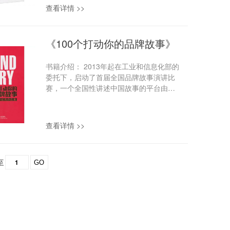
牌经济时代，优选市场各个领域的竞争越
查看详情 >>
来越集中地体现为品牌竞争。本书的每一
品牌从发展历程、核心价值理念分析、品
牌创建路径、品牌管理特色、品牌传播特
《100个打动你的品牌故事》
色以及案例小结几方面做出阐述，为国内
企业汲取经验提供借鉴。 编著：中国质量
书籍介绍： 2013年起在工业和信息化部的
协会 出版社：中国社会出版社 定价：80
委托下，启动了首届全国品牌故事演讲比
元 国际标准书号：ISBN：
赛，一个全国性讲述中国故事的平台由此
9787508765310 联系电话：010-
诞生，目的是推广品牌文化和品牌管理知
68417276,010-68416397
识，提升企业全员的品牌意识，促进我国
企业品牌创新发展，塑造品牌形象。5年的
查看详情 >>
耕耘，全国品牌故事大赛覆盖了全国20多
个省级地区，涉及机械制造、石油化工、
交通运输等各行各业，生动完整地记录了
至
中国品牌迈向世界，走向未来的脉络和图
GO
景，真实地见证了时代的变迁和中国的发
展。此外，2016年6月，《国务院办公厅
关于发挥品牌引导作用推动供需结构升级
的意见》指出“大力宣传知名自主品牌，讲
好中国品牌故事，提高自主品牌影响力和
认知度。” 内容简介： 为了有效传递中国