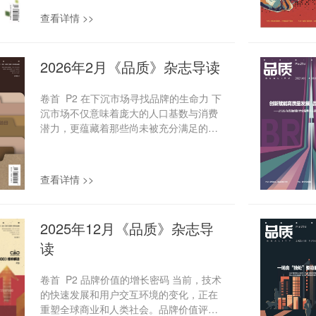
鸣。否则，消费者终将用脚投票，转身投
耕。这种近乎固执的克制，成就了徕卡在
查看详情 >>
向那个“差不多就行”的“平替”。而这场品牌
摄影领域独一无二的地位。 P29 百年药
祛魅，或许正是品牌回归本质的开始。
企“代谢紊乱”，诺和诺德如何自我调理？
品牌故事 P24 华莱士退市背后的模式困
诺和诺德的百年发展历程，是全球生物
2026年2月《品质》杂志导读
局 “低价战士”华莱士从资本舞台黯然
制药行业创新发展的缩影——从胰岛素产
离场，这不仅是一个万店巨头的战略收
业化的奠基者，到GLP-1药物的引领者，
卷首 P2 在下沉市场寻找品牌的生命力 下
缩，更揭示了其赖以崛起的合伙模式与极
诺...
沉市场不仅意味着庞大的人口基数与消费
致低价策略，在时代浪潮下反噬自身的困
潜力，更蕴藏着那些尚未被充分满足的个
局。退市，是困境的终点，还是转机的起
性化需求，以及在消费升级中不断涌现的
点？ P29 凯乐石的高端化冒险 对许多消
本土化创新机遇，它不应被视为缓解短期
费者而言，凯乐石还是那个有着太阳标志
增长压力的权宜之计，而应成为品牌锤炼
的亲民品牌，这种固有的认知与品牌如今
查看详情 >>
持久优势的战略土壤——在这里沉淀出的
希冀建立的高端形象之间，横亘着一道鸿
用户洞察、产品韧性与渠道温度，将最终
沟。当门店的设计越来越高级、当产品的
反哺品牌整体竞争力的提升。 品牌故事
定价更加趋向于一线品牌，凯乐石面对的
2025年12月《品质》杂志导
P20 第四次冲刺上市，Soul有何新故事？
仍然是一个割裂的叙事。 商业 P34 “养虾
读
凭借着“灵魂社交”的独特模式以及在新兴
&rdq...
技术领域的持续探索，Soul展现出稳健的
增长态势——2025年前8个月营收同比增
卷首 P2 品牌价值的增长密码 当前，技术
长近18%，净利润大幅提升73%。然而，
的快速发展和用户交互环境的变化，正在
单一的收入结构、高额的技术投入、日益
重塑全球商业和人类社会。品牌价值评价