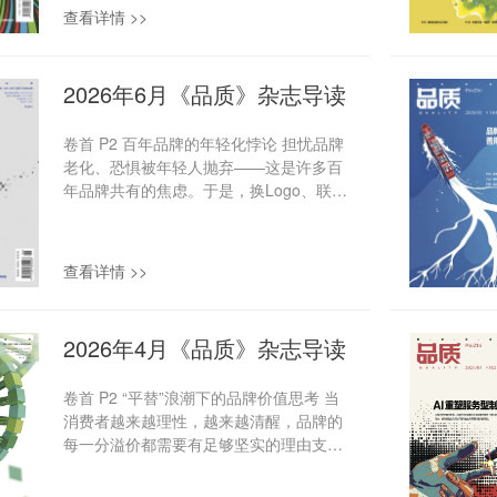
同的管理逻辑，如何传承并提升组织长期
查看详情 >>
积累的能力，是并购后能否创造长期价值
的关键。 品牌故事 P20 旧债出清与新身
前行：志高空调30年兴衰启示录
2026年6月《品质》杂志导读
2026年春节前夕，佛山市南海区人民法院
正式裁定受理广东志高空调有限公司的破
卷首 P2 百年品牌的年轻化悖论 担忧品牌
产清算申请，让这家曾跻身中国空调行业
老化、恐惧被年轻人抛弃——这是许多百
第一梯队的老牌企业再次进入公众视野。
年品牌共有的焦虑。于是，换Logo、联名
与此同时，一个承接品牌与产业资源的新
潮牌、跟风玩梗……一通操作下来，却往
主体正在悄然成长。一场“旧债出清、新身
往陷入更尴尬的境地：老用户觉得陌生，
前行”的重组，不仅开启了志高品牌的新阶
年轻人觉得刻意，两头不讨好。实际上，
段，也折射出一家传统制造企业从行业巅
查看详情 >>
真正的年轻化，不是让品牌看起来年轻，
峰到陷入困境，再到重整求生、海外突围
而是用当下的表达方式，重新讲好那个经
的发展轨迹。 P29 太合音乐上市背后，
得起时间考验的品牌故事。 品牌故事
老厂牌的新考题 从海蝶、麦田到大石版
2026年4月《品质》杂志导读
P24 保持自我的力量，徕卡的长期主义 在
权，太合音乐承载着近40年的华语音乐产
相机行业，技术迭代的节奏从未放缓。大
业积淀。如今，这家老牌音乐集团终于迈
卷首 P2 “平替”浪潮下的品牌价值思考 当
多数品牌选择追赶潮流、叠加功能、扩大
出上市一步。但资本市场关注的，...
消费者越来越理性，越来越清醒，品牌的
规模。但徕卡走了一条截然不同的路。它
每一分溢价都需要有足够坚实的理由支撑
不追求“最强”的参数，也不迎合每一次技
——要么是无可替代的技术，要么是真正
术狂欢，而是在百年的时间里，始终围绕
动人的体验，要么是深入人心的文化共
光学性能、机械结构，用户体验持续深