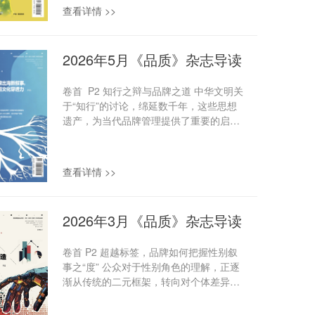
以品牌软实力激活产业硬实力、培育新质
查看详情 >>
生产力的关键手段。 品牌故事 P25 爱彼
迎进化正当时 爱彼迎这场从单点
工具产品到多维生态平台的跃迁，并非简
2026年5月《品质》杂志导读
单的业务叠加，而是商业模式、用户价
值、供应链结构与商业变现逻辑的系统性
卷首 P2 知行之辩与品牌之道 中华文明关
重构——爱彼迎不再执着于“做好一间民
于“知行”的讨论，绵延数千年，这些思想
宿”，而是致力于“完整复刻一座城市的在
遗产，为当代品牌管理提供了重要的启示
地生活”——这一策略不仅帮助其在行业发
——在信息透明、消费者日益敏锐的当
展见顶、竞争加剧及消费需求加速变革的
下，品牌唯有实现“知行合一”，将品牌的
环境中找到了破局之路，也为其他互联网
价值观切实转化为可执行、可检验的行为
平台的转型提供了可供借鉴的范本。
查看详情 >>
准则，才能真正赢得消费者的深度信任。
P30 百亿亏损背后，康佳的转型困境与破
品牌故事 P20 森海塞尔消费音频业务再度
局之路 昔日“彩电第一股”康佳，如今徘徊
易主背后的启示 “耳机一哥”森海塞尔消费
在退市边缘。125亿元年度亏损的背后，
2026年3月《品质》杂志导读
音频业务的反复易主，表面看是一次品牌
是一个老牌企业在技术迭代与战略摇...
整合的失利，实则折射出传统声学巨头在
卷首 P2 超越标签，品牌如何把握性别叙
无线化、智能化浪潮中，单凭技术口碑筑
事之“度” 公众对于性别角色的理解，正逐
起的品牌护城河，已不足以抵御洪流。
渐从传统的二元框架，转向对个体差异与
P28 弹性之王失去弹性，莱卡的破产困局
选择的尊重。这一变化，反映出当代消费
品牌声誉依旧完好，莱卡却走向了破产的
者，尤其是年轻一代，对真实表达与包容
困局。这一矛盾背后是技术差距收窄、全