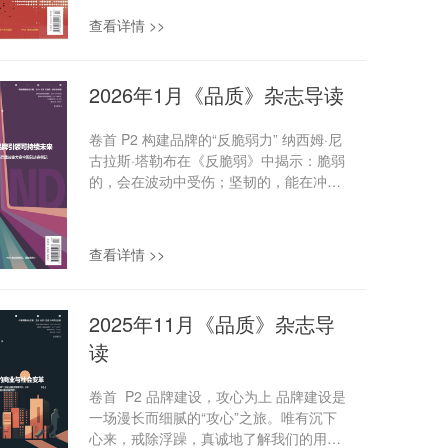
氛围的渴望。在此背景下，如何把握性别
球竞争加剧、债务负担不断加重等多重因
查看详情 >>
叙事之“度”，已成为一项关乎品牌价值的
素交织的结果。 商业 P40 2025年中国车
重要课题。 品牌故事 P25 折扣神话褪
企财报透视：冰火两重天下的生存逻辑
色，好特卖踩下刹车 截至2025年底，好特
2025年国内主流车企的财报数据折射出中
2026年1月《品质》杂志导读
卖的在营门店数停留在954家，较巅峰时
国车市的竞争格局：传统巨头凭借规模效
期的960家不增反降，曾经三年狂开近千
应持续领跑，新势力加速...
卷首 P2 构建品牌的“反脆弱力” 纳西姆·尼
家门店的扩张神话戛然而止。这场闭店潮
古拉斯·塔勒布在《反脆弱》中揭示：脆弱
不仅是好特卖自身发展的转折点，更折射
的，会在波动中受伤；坚韧的，能在冲击
出中国折扣零售行业从野蛮生长到精耕细
中保持原状；而反脆弱的，却能在动荡与
作的深刻变革。 P29 隐秘成长破万店，
压力中，变得比以往更强大。这恰恰是当
挪瓦咖啡的突围之路 挪瓦咖啡的万
下这个充满不确定性的时代，品牌进化的
店之路，为中国咖啡市场提供了一种全新
查看详情 >>
重要方向——不仅要抵御冲击，更要从冲
的增长路径。它跳出了“开一家更好的咖啡
击中汲取成长的能量。 品牌故事 P30 蓝
馆”的思维框架，转而聚焦“如何让一杯好
瓶咖啡或被出售，精品咖啡迎来“大洗
咖啡更高效、更便利地触达消费者”，这一
2025年11月《品质》杂志导
牌”？ 在咖啡乃至更多消费品赛道，长青的
范式不仅助力挪瓦咖啡在红海市场中成功
读
品牌从来都不是依靠“一招鲜”制胜，而是
突围，更推动了咖啡消费的日...
始终在用户意愿与品牌价值之间寻求着动
态平衡——既不让用户产生“不值”的感
卷首 P2 品牌建设，攻心为上 品牌建设是
受，也不让自身陷入亏本的困境。无论是
一场漫长而细腻的“攻心”之旅。唯有沉下
平价咖啡追求“极致效率”，还是精品咖啡
心来，戒除浮躁，真诚地了解我们的用